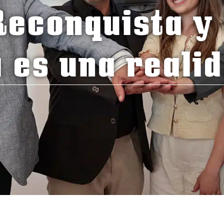
econquista y
 es una reali