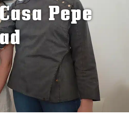
 Casa Pepe
dad