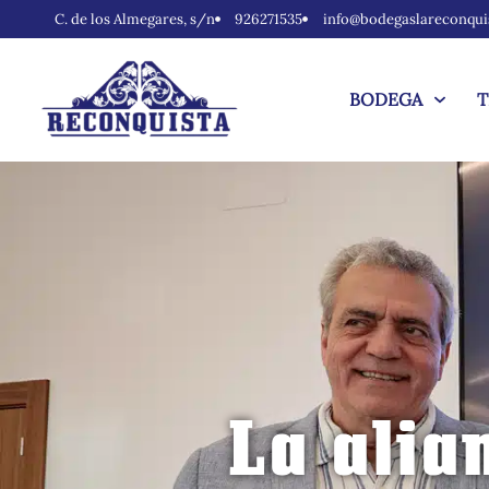
C. de los Almegares, s/n
926271535
info@bodegaslareconqui
BODEGA
T
La alia