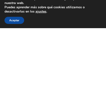
nuestra web.
Puedes aprender más sobre qué cookies utilizamos o
desactivarlas en los
ajustes
.
Aceptar
TEMPRANILLO RECONQUISTA
Caja 6 uds.
44,35
€