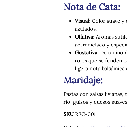
Nota de Cata:
Visual:
Color suave y c
azulados.
Olfativa:
Aromas sutile
acaramelado y especi
Gustativa:
De tanino d
rojos que se funden c
ligera nota balsámica d
Maridaje:
Pastas con salsas livianas
río, guisos y quesos suaves
SKU
REC-001