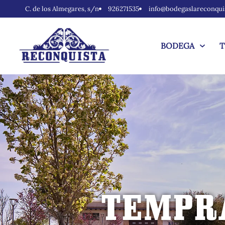
C. de los Almegares, s/n
926271535
info@bodegaslareconqui
BODEGA
T
TEMPRA