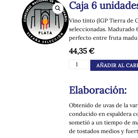
Caja 6 unidade
Vino tinto (IGP Tierra de 
seleccionadas. Madurado 6 
perfecto entre fruta madur
44,35
€
AÑADIR AL CAR
Elaboración:
Obtenido de uvas de la var
conducido en espaldera co
sometió a un tiempo de ma
de tostados medios y fuert